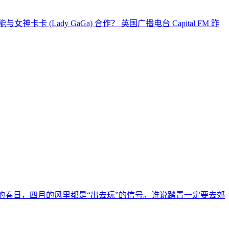
与女神卡卡 (Lady GaGa) 合作？ 英国广播电台 Capital FM 昨
的春日，四月的风里都是“出去玩”的信号。谁说踏青一定要去郊