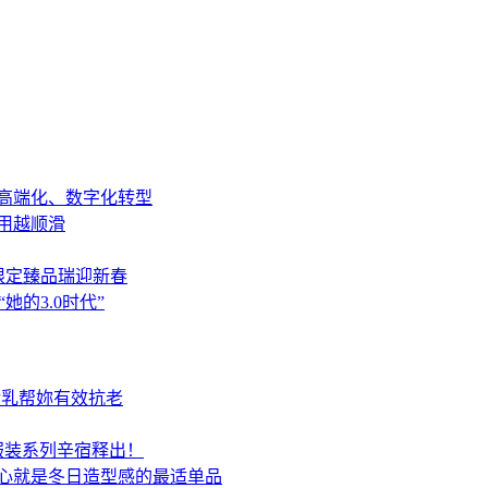
高端化、数字化转型
用越顺滑
马年限定臻品瑞迎新春
的3.0时代”
活乳帮妳有效抗老
春夏服装系列辛宿释出！
心就是冬日造型感的最适单品