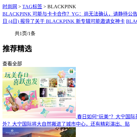
时尚网
>
TAG标签
> BLACKPINK
BLACKPINK 可能与卡卡合作？YG：尚无法确认，请静待公
日 (4日) 报导了关于 BLACKPINK 新专辑可能邀请女神卡
BLA
共1页/1条
推荐精选
查看全部
春日如何“玩美”？大宁国
外？大宁国际将大自然搬进了城市中心，还有精彩演出、贴