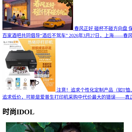
春风正好 碰杯不碰方向盘 
百家酒吧共同倡导“酒后不驾车” 2026年3月27日，上海——
注意！追求个性化定制产品（如T恤
追求低价，可能是爱普生打印机采购中代价最大的错误——真
时尚IDOL