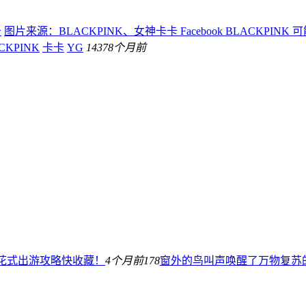
告
图片来源：BLACKPINK、女神卡卡 Facebook BLACKPINK 可能
CKPINK
卡卡
YG
143
78个月前
际花式出游攻略快收藏！
4个月前
178
窗外的鸟叫声唤醒了万物复苏