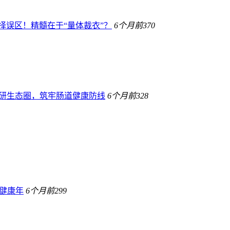
择误区！精髓在于“量体裁衣”？
6个月前
370
宝科研生态圈，筑牢肠道健康防线
6个月前
328
健康年
6个月前
299