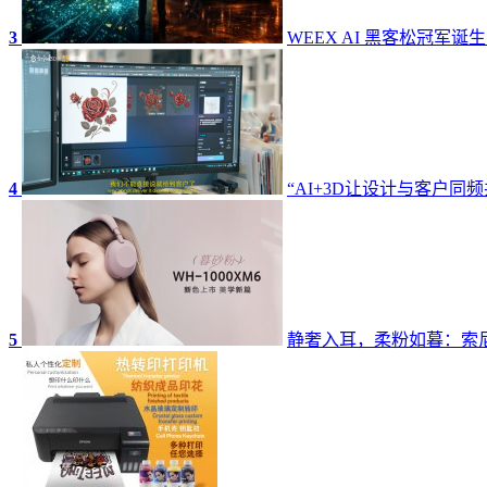
3
WEEX AI 黑客松冠军诞
4
“AI+3D让设计与客户同频
5
静奢入耳，柔粉如暮：索尼W