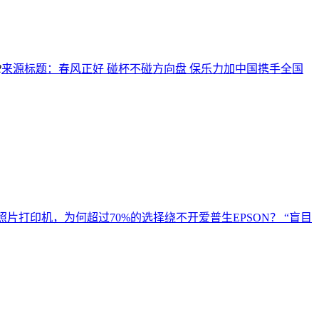
2
来源标题：春风正好 碰杯不碰方向盘 保乐力加中国携手全国
照片打印机，为何超过70%的选择绕不开爱普生EPSON？ “盲目