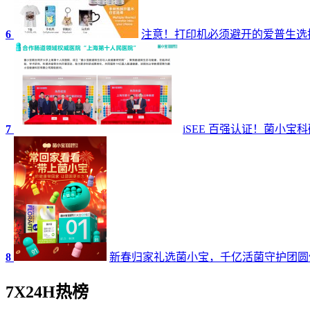
6
注意！打印机必须避开的爱普生选
7
iSEE 百强认证！菌小
8
新春归家礼选菌小宝，千亿活菌守护团圆
7X24H热榜