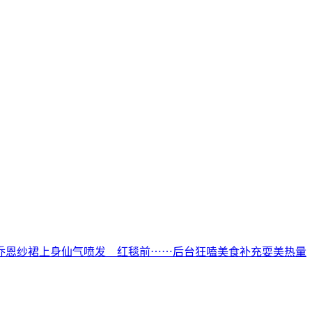
乔恩纱裙上身仙气喷发 红毯前⋯⋯后台狂嗑美食补充耍美热量