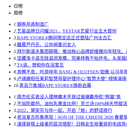
日榜
周榜
1.
钢卷吊具制造厂
2.
艺星品牌日闪耀2021，YESTAR艺星行业五大首创
3.
BAPE STORE®期间限定店正式登陆广州太古汇
4.
醒慕芦丹氏，让你闻香识女人
5.
拜尔斯道夫集团薛薇：推动核心品牌妮维雅向年轻化、
6.
宝藏洛卡滋无硅滋润发膜，完美拯救干枯炸毛，头发越
7.
TA说，想和你在浴室见
8.
奔腾不息，吟游祥年 BANG & OLUFSEN 铂傲 以
9.
卢靖姗担任茉莉智慧母婴护理中心“智慧大使” 倾情演绎“她
10.
青岛万象城BAPE STORE®焕新启幕
1.
周杰伦买表没人理伸魔术手穿过玻璃戴帝舵“熊猫”表
2.
不加防腐剂、油包乳黄金比例！克兰诗100%纯天然赋
3.
2022，黛安芬与你一起，开启「她」的舒适旅行
4.
老派复古形象再现｜SON OF THE CHEESE 2020 
5.
演绎穿搭上级者的层次搭配！日韩女生抢著穿的毛线背