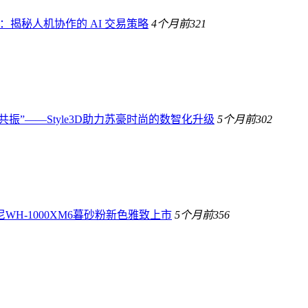
生：揭秘人机协作的 AI 交易策略
4个月前
321
共振”——Style3D助力苏豪时尚的数智化升级
5个月前
302
H-1000XM6暮砂粉新色雅致上市
5个月前
356