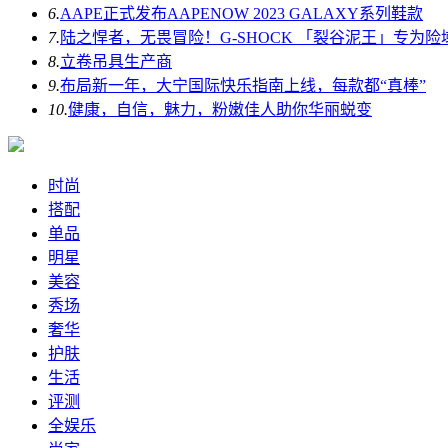
6.
AAPE正式发布AAPENOW 2023 GALAXY系列鞋款
7.
陆之悍者，无畏冒险！G-SHOCK 「裂谷泥王」专为险
8.
立卷吊具生产商
9.
布局新一年，大宁国际快乐指南上线，每款都“真棒”
10.
健康，自信，魅力，粉嫩佳人助你华丽蜕变
时尚
搭配
单品
明星
美容
秀场
奢华
护肤
生活
评测
全娱乐