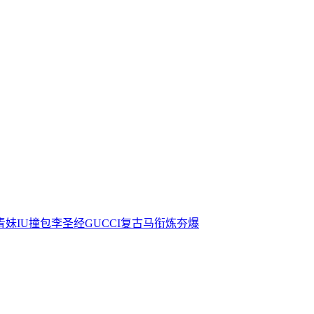
青妹IU撞包李圣经GUCCI复古马衔炼夯爆