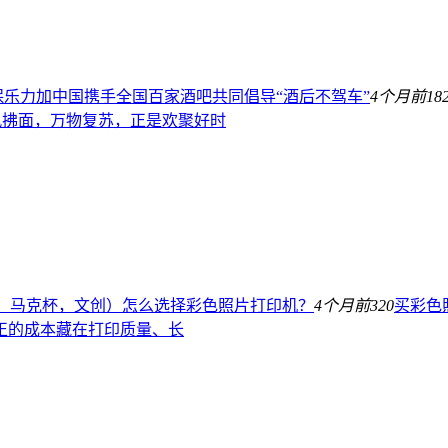
保乐力加中国携手全国百家酒吧共同倡导“酒后不驾车”
4个月前
18
春风拂面，万物复苏，正是欢聚好时
、马克杯，文创）怎么选择彩色照片打印机？
4个月前
320
买彩色
正的成本藏在打印质量、长